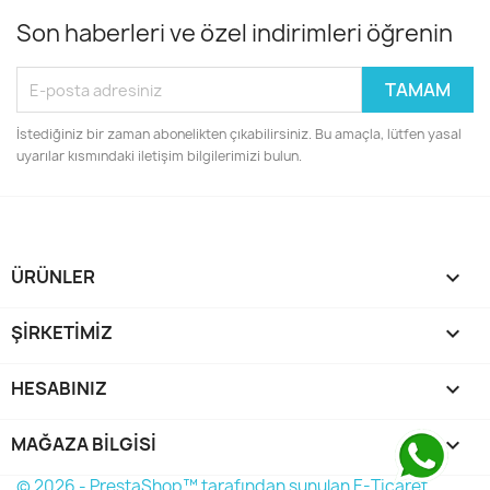
Son haberleri ve özel indirimleri öğrenin
İstediğiniz bir zaman abonelikten çıkabilirsiniz. Bu amaçla, lütfen yasal
uyarılar kısmındaki iletişim bilgilerimizi bulun.
ÜRÜNLER

ŞIRKETIMIZ

HESABINIZ

MAĞAZA BILGISI
keyboard_arrow_down
© 2026 - PrestaShop™ tarafından sunulan E-Ticaret