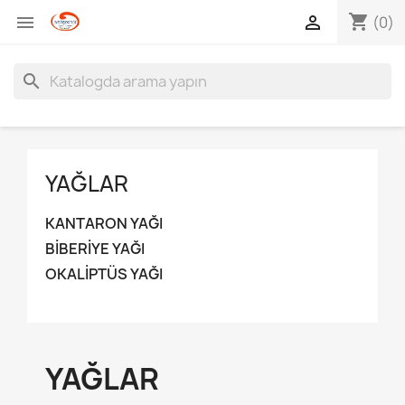
shopping_cart


(0)
search
YAĞLAR
KANTARON YAĞI
BİBERİYE YAĞI
OKALİPTÜS YAĞI
YAĞLAR