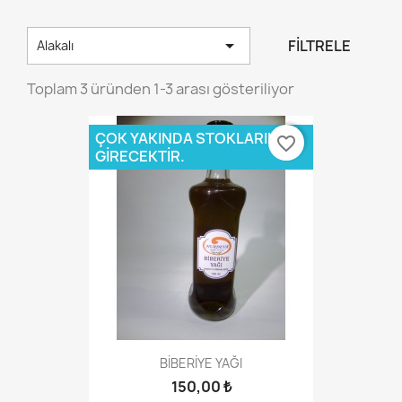

FILTRELE
Alakalı
Toplam 3 üründen 1-3 arası gösteriliyor
ÇOK YAKINDA STOKLARIMIZA
favorite_border
GIRECEKTIR.
BİBERİYE YAĞI
150,00 ₺