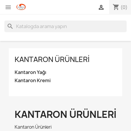
shopping_cart


(0)
search
KANTARON ÜRÜNLERI
Kantaron Yağı
Kantaron Kremi
KANTARON ÜRÜNLERI
Kantaron Ürünleri